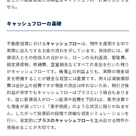
せん。
キャッシュフローの基礎
不動産投資における
キャッシュフロー
は、物件を運用する中で
実際に出入りするお金の流れを示しています。具体的には、家
賃収入とその他収入の合計から、ローンの元利返済、管理費、
固定資産税、修繕費、空室損失などすべての支出を引いた残り
がキャッシュフローです。帳簿上の利益よりも、実際の現金収
支を把握することが健全な経営には重要です。例えば減価償却
費は会計上の経費ですが現金の流出は伴わないため、税引き後
利益が赤字でもキャッシュフローはプラスという場合もありま
す。逆に家賃収入がローン返済や経費を下回れば、黒字決算で
も現金が減っていく「黒字倒産」のような状況に陥りかねませ
ん。したがって投資前の段階で詳細な収支シミュレーションを
行い、安定的に
プラスのキャッシュフロー
を生み出せる物件か
見極めることが大切です。