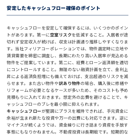
安定したキャッシュフロー確保のポイント
キャッシュフローを安定して確保するには、いくつかのポイン
トがあります。第一に
空室リスク
を低減すること。入居者が途
切れず安定収入が続けば、収支は計画通り推移しやすくなりま
す。当社フィリアコーポレーションでは、物件選定時に立地や
賃貸需要を綿密に調査し、長期にわたり高い入居率が見込める
物件をご提案しています。第二に、経費とローン返済額を適切
にコントロールすること。無理のない融資計画を立て、金利上
昇による返済負担増にも備えておけば、支出超過のリスクを減
らせます。また古い物件や
訳あり物件
の場合、購入後に修繕や
リフォームが必要となるケースが多いため、そのコストも予め
見積もりに入れておきます。想定外の出費を避けることで、キ
ャッシュフローのブレを最小限に抑えられます。
キャッシュフロー
が堅調にプラスを維持できれば、手元資金に
余裕が生まれ新たな投資や万一の出費にも対応できます。逆に
マイナスが続くようでは、資金繰りに行き詰まり資産を手放す
事態にもなりかねません。不動産投資は長期戦です。短期的な