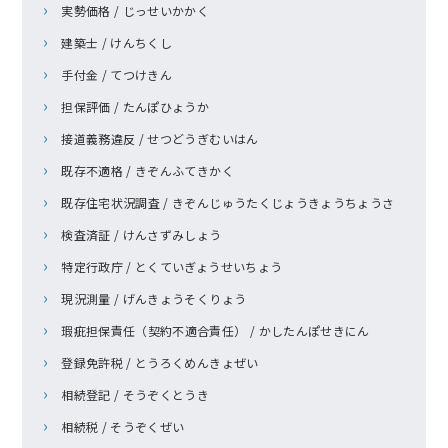
実勢価格 / じっせいかかく
建築士 / けんちくし
手付金 / てつけきん
担保評価 / たんぽひょうか
接道義務違反 / せつどうぎむいはん
既存不適格 / きぞんふてきかく
既存住宅状況調査 / きぞんじゅうたくじょうきょうちょうさ
検査済証 / けんさずみしょう
特定行政庁 / とくていぎょうせいちょう
現況測量 / げんきょうそくりょう
瑕疵担保責任（契約不適合責任） / かしたんぽせきにん
登録免許税 / とうろくめんきょぜい
相続登記 / そうぞくとうき
相続税 / そうぞくぜい