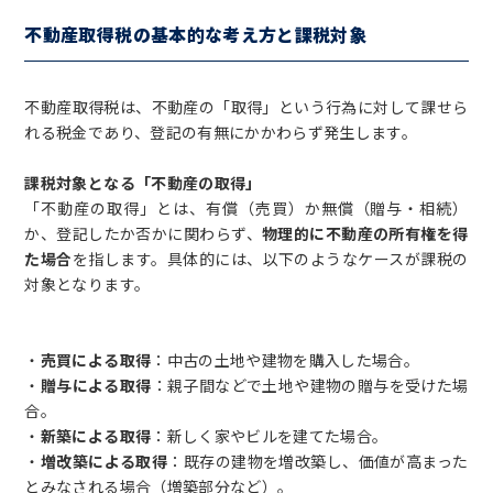
不動産取得税の基本的な考え方と課税対象
不動産取得税は、不動産の「取得」という行為に対して課せら
れる税金であり、登記の有無にかかわらず発生します。
課税対象となる「不動産の取得」
「不動産の取得」とは、有償（売買）か無償（贈与・相続）
か、登記したか否かに関わらず、
物理的に不動産の所有権を得
た場合
を指します。具体的には、以下のようなケースが課税の
対象となります。
・
売買による取得
：中古の土地や建物を購入した場合。
・
贈与による取得
：親子間などで土地や建物の贈与を受けた場
合。
・
新築による取得
：新しく家やビルを建てた場合。
・
増改築による取得
：既存の建物を増改築し、価値が高まった
とみなされる場合（増築部分など）。