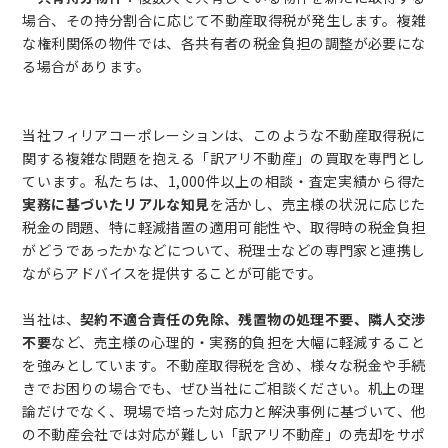
場合、その持分割合に応じて不動産取得税が発生します。複雑
な権利関係の物件では、各共有者の税金負担の調整が必要にな
る場合があります。
当社フィリアコーポレーションは、このような不動産取得税に
関する複雑な問題を抱える「訳アリ不動産」の買取を専門とし
ています。私たちは、1,000件以上の相談・査定実績から得た
実務に基づいたリアルな知見
を活かし、売主様の状況に応じた
税金の問題、特に軽減措置の適用可能性や、取得時の税金負担
がどうであったかなどについて、税理士などの専門家と連携し
ながらアドバイスを提供することが可能です。
当社は、
契約不適合責任の免除、残置物の処理不要、隣人交渉
不要
など、売主様の心理的・実務的負担を大幅に軽減すること
を強みとしています。不動産取得税を含め、様々な税金や手続
きでお困りの場合でも、ぜひ当社にご相談ください。机上の理
論だけでなく、現場で培った対応力と解決事例に基づいて、他
の不動産会社では対応が難しい「訳アリ不動産」の売却をサポ