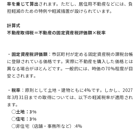
率を乗じて算出
されます。ただし、居住用不動産などには、負
担軽減のための特例や軽減措置が設けられています。
計算式
不動産取得税＝不動産の固定資産税評価額×税率
・
固定資産税評価額
：市区町村が定める固定資産税の課税台帳
に登録されている価格です。実際に不動産を購入した価格とは
異なる場合がほとんどです。一般的には、時価の70%程度が目
安とされます。
・
税率
：原則として土地・建物ともに4%です。しかし、2027
年3月31日までの取得については、以下の軽減税率が適用され
ます。
◯
土地：3%
◯
住宅：3%
◯非住宅（店舗・事務所など）:4%