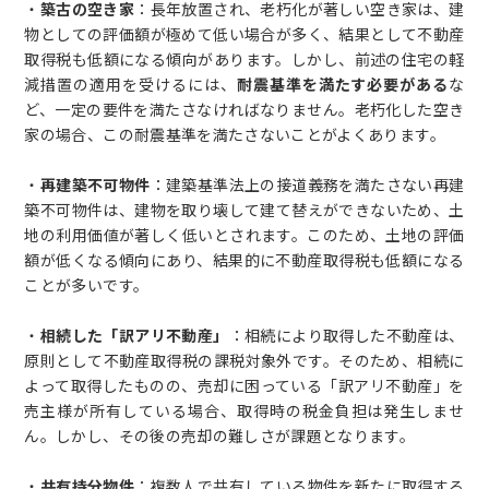
・
築古の空き家
：長年放置され、老朽化が著しい空き家は、建
物としての評価額が極めて低い場合が多く、結果として不動産
取得税も低額になる傾向があります。しかし、前述の住宅の軽
減措置の適用を受けるには、
耐震基準を満たす必要がある
な
ど、一定の要件を満たさなければなりません。老朽化した空き
家の場合、この耐震基準を満たさないことがよくあります。
・
再建築不可物件
：建築基準法上の接道義務を満たさない再建
築不可物件は、建物を取り壊して建て替えができないため、土
地の利用価値が著しく低いとされます。このため、土地の評価
額が低くなる傾向にあり、結果的に不動産取得税も低額になる
ことが多いです。
・
相続した「訳アリ不動産」
：相続により取得した不動産は、
原則として不動産取得税の課税対象外です。そのため、相続に
よって取得したものの、売却に困っている「訳アリ不動産」を
売主様が所有している場合、取得時の税金負担は発生しませ
ん。しかし、その後の売却の難しさが課題となります。
・
共有持分物件
：複数人で共有している物件を新たに取得する