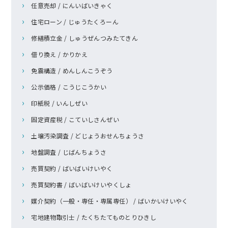
任意売却 / にんいばいきゃく
住宅ローン / じゅうたくろーん
修繕積立金 / しゅうぜんつみたてきん
借り換え / かりかえ
免震構造 / めんしんこうぞう
公示価格 / こうじこうかい
印紙税 / いんしぜい
固定資産税 / こていしさんぜい
土壌汚染調査 / どじょうおせんちょうさ
地盤調査 / じばんちょうさ
売買契約 / ばいばいけいやく
売買契約書 / ばいばいけいやくしょ
媒介契約（一般・専任・専属専任） / ばいかいけいやく
宅地建物取引士 / たくちたてものとりひきし