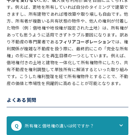
干渉を受けない
ため、購入後も利用計画を自由に立てられま
す。例えば、更地を所有していれば自分のタイミングで建築で
きますし、所有建物であれば増改築や取り壊しも自由です。他
方、所有者が複数いる共有状態の物件や、他人の権利が付着し
た物件（例：借地権や地役権が設定された土地）は、所有権が
あっても思うように活用できずトラブル要因になります。訳あ
り不動産の専門業者である
フィリアコーポレーション
では、権
利関係が複雑な不動産を扱う際に、最終的にこの「完全な所有
権」の形に戻すことを再生目標の一つとしています。例えば、
借地権付きの土地と建物を一体化して所有権物件にしたり、共
有不動産を権利調整して単独所有に解消するといった取り組み
です。こうした権利整理を経て所有権物件とすることで、不動
産の価値と市場性を飛躍的に高めることが可能となります。
よくある質問
Q
所有権と借地権の違いは何ですか？