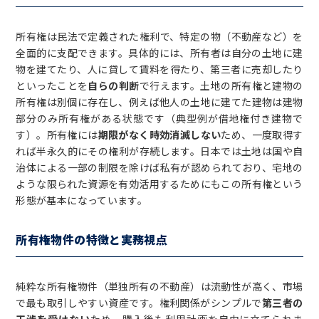
所有権は民法で定義された権利で、特定の物（不動産など）を
全面的に支配できます。具体的には、所有者は自分の土地に建
物を建てたり、人に貸して賃料を得たり、第三者に売却したり
といったことを
自らの判断
で行えます。土地の所有権と建物の
所有権は別個に存在し、例えば他人の土地に建てた建物は建物
部分のみ所有権がある状態です（典型例が借地権付き建物で
す）。所有権には
期限がなく時効消滅しない
ため、一度取得す
れば半永久的にその権利が存続します。日本では土地は国や自
治体による一部の制限を除けば私有が認められており、宅地の
ような限られた資源を有効活用するためにもこの所有権という
形態が基本になっています。
所有権物件の特徴と実務視点
純粋な所有権物件（単独所有の不動産）は流動性が高く、市場
で最も取引しやすい資産です。権利関係がシンプルで
第三者の