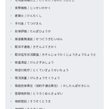
実勢価格 / じっせいかかく
建築士 / けんちくし
手付金 / てつけきん
担保評価 / たんぽひょうか
接道義務違反 / せつどうぎむいはん
既存不適格 / きぞんふてきかく
既存住宅状況調査 / きぞんじゅうたくじょうきょうちょうさ
検査済証 / けんさずみしょう
特定行政庁 / とくていぎょうせいちょう
現況測量 / げんきょうそくりょう
瑕疵担保責任（契約不適合責任） / かしたんぽせきにん
登録免許税 / とうろくめんきょぜい
相続登記 / そうぞくとうき
相続税 / そうぞくぜい