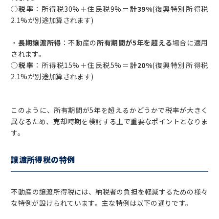
◯
税率
：所得税30%＋住民税9%＝
計39%
(復興特別所得税
2.1%が別途加算されます)
・
長期譲渡所得
：不動産の
所有期間が5年を超える
場合に適用
されます。
◯
税率
：所得税15%＋住民税5%＝
計20%
(復興特別所得税
2.1%が別途加算されます)
このように、所有期間が5年を超えるかどうかで税率が大きく
異なるため、売却時期を検討する上で重要なポイントとなりま
す。
譲渡所得税の特例
不動産の譲渡所得税には、納税者の負担を軽減するための様々
な特例が設けられています。主な特例は以下の通りです。