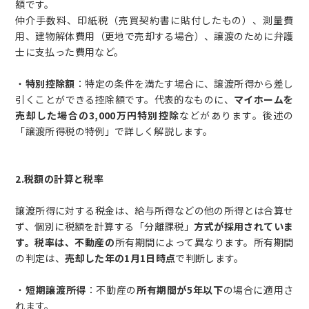
額です。
仲介手数料、印紙税（売買契約書に貼付したもの）、測量費
用、建物解体費用（更地で売却する場合）、譲渡のために弁護
士に支払った費用など。
・
特別控除額
：特定の条件を満たす場合に、譲渡所得から差し
引くことができる控除額です。代表的なものに、
マイホームを
売却した場合の3,000万円特別控除
などがあります。後述の
「譲渡所得税の特例」で詳しく解説します。
2.税額の計算と税率
譲渡所得に対する税金は、給与所得などの他の所得とは合算せ
ず、個別に税額を計算する「分離課税」
方式が採用されていま
す。税率は、不動産の
所有期間によって異なります。所有期間
の判定は、
売却した年の1月1日時点
で判断します。
・
短期譲渡所得
：不動産の
所有期間が5年以下
の場合に適用さ
れます。