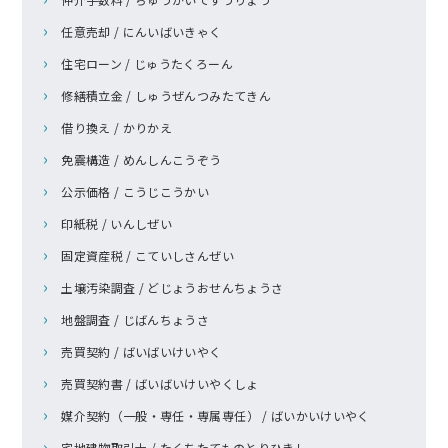
任意売却 / にんいばいきゃく
住宅ローン / じゅうたくろーん
修繕積立金 / しゅうぜんつみたてきん
借り換え / かりかえ
免震構造 / めんしんこうぞう
公示価格 / こうじこうかい
印紙税 / いんしぜい
固定資産税 / こていしさんぜい
土壌汚染調査 / どじょうおせんちょうさ
地盤調査 / じばんちょうさ
売買契約 / ばいばいけいやく
売買契約書 / ばいばいけいやくしょ
媒介契約（一般・専任・専属専任） / ばいかいけいやく
宅地建物取引士 / たくちたてものとりひきし