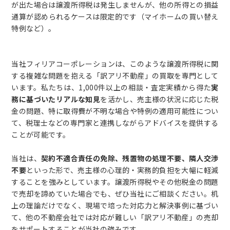
が出た場合は譲渡所得税は発生しませんが、他の所得との損益
通算が認められるケースは限定的です（マイホームの買い替え
特例など）。
当社フィリアコーポレーションは、このような譲渡所得税に関
する複雑な問題を抱える「訳アリ不動産」の買取を専門として
います。私たちは、1,000件以上の相談・査定実績から得た
実
務に基づいたリアルな知見
を活かし、売主様の状況に応じた税
金の問題、特に取得費が不明な場合や特例の適用可能性につい
て、税理士などの専門家と連携しながらアドバイスを提供する
ことが可能です。
当社は、
契約不適合責任の免除、残置物の処理不要、隣人交渉
不要
といった形で、売主様の心理的・実務的負担を大幅に軽減
することを強みとしています。譲渡所得税やその他税金の問題
で売却を諦めていた場合でも、ぜひ当社にご相談ください。机
上の理論だけでなく、現場で培った対応力と解決事例に基づい
て、他の不動産会社では対応が難しい「訳アリ不動産」の売却
をサポートすることが当社の強みです。