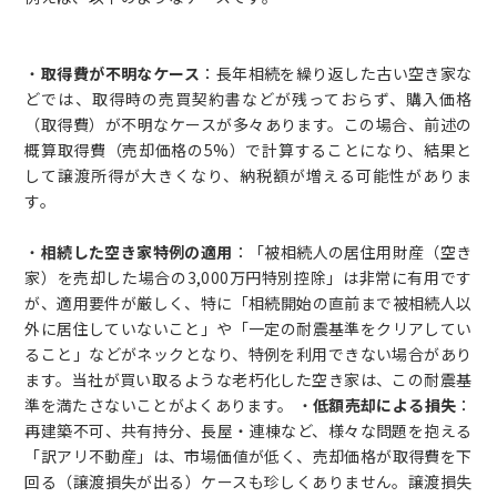
・
取得費が不明なケース
：長年相続を繰り返した古い空き家な
どでは、取得時の売買契約書などが残っておらず、購入価格
（取得費）が不明なケースが多々あります。この場合、前述の
概算取得費（売却価格の5%）で計算することになり、結果と
して譲渡所得が大きくなり、納税額が増える可能性がありま
す。
・
相続した空き家特例の適用
：「被相続人の居住用財産（空き
家）を売却した場合の3,000万円特別控除」は非常に有用です
が、適用要件が厳しく、特に「相続開始の直前まで被相続人以
外に居住していないこと」や「一定の耐震基準をクリアしてい
ること」などがネックとなり、特例を利用できない場合があり
ます。当社が買い取るような老朽化した空き家は、この耐震基
準を満たさないことがよくあります。 ・
低額売却による損失
：
再建築不可、共有持分、長屋・連棟など、様々な問題を抱える
「訳アリ不動産」は、市場価値が低く、売却価格が取得費を下
回る（譲渡損失が出る）ケースも珍しくありません。譲渡損失