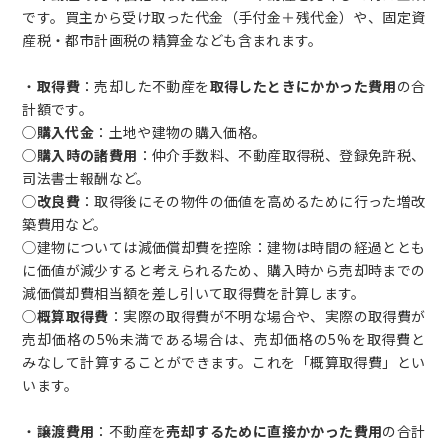
です。買主から受け取った代金（手付金＋残代金）や、固定資
産税・都市計画税の精算金なども含まれます。
・
取得費
：売却した不動産を
取得したときにかかった費用
の合
計額です。
◯
購入代金
：土地や建物の購入価格。
◯
購入時の諸費用
：仲介手数料、不動産取得税、登録免許税、
司法書士報酬など。
◯
改良費
：取得後にその物件の価値を高めるために行った増改
築費用など。
◯建物については減価償却費を控除：建物は時間の経過ととも
に価値が減少すると考えられるため、購入時から売却時までの
減価償却費相当額を差し引いて取得費を計算します。
◯
概算取得費
：実際の取得費が不明な場合や、実際の取得費が
売却価格の5%未満である場合は、売却価格の5%を取得費と
みなして計算することができます。これを「概算取得費」とい
います。
・
譲渡費用
：不動産を
売却するために直接かかった費用
の合計