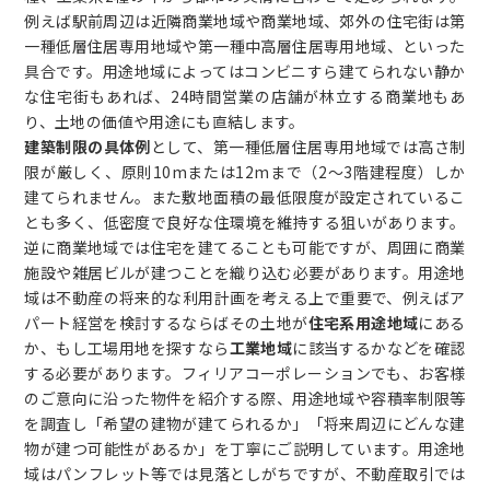
例えば駅前周辺は近隣商業地域や商業地域、郊外の住宅街は第
一種低層住居専用地域や第一種中高層住居専用地域、といった
具合です。用途地域によってはコンビニすら建てられない静か
な住宅街もあれば、24時間営業の店舗が林立する商業地もあ
り、土地の価値や用途にも直結します。
建築制限の具体例
として、第一種低層住居専用地域では高さ制
限が厳しく、原則10mまたは12mまで（2～3階建程度）しか
建てられません。また敷地面積の最低限度が設定されているこ
とも多く、低密度で良好な住環境を維持する狙いがあります。
逆に商業地域では住宅を建てることも可能ですが、周囲に商業
施設や雑居ビルが建つことを織り込む必要があります。用途地
域は不動産の将来的な利用計画を考える上で重要で、例えばア
パート経営を検討するならばその土地が
住宅系用途地域
にある
か、もし工場用地を探すなら
工業地域
に該当するかなどを確認
する必要があります。フィリアコーポレーションでも、お客様
のご意向に沿った物件を紹介する際、用途地域や容積率制限等
を調査し「希望の建物が建てられるか」「将来周辺にどんな建
物が建つ可能性があるか」を丁寧にご説明しています。用途地
域はパンフレット等では見落としがちですが、不動産取引では