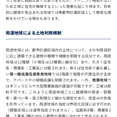
って完全に自由な訳ではありませんが、ゾーニング規制がない
ため工場と住宅が隣接するといった現象も起こり得ます。将来
的に開発が見込まれる地域では準都市計画区域として簡易な規
制をかけている場合もあります。
用途地域による土地利用規制
用途地域とは、都市計画区域内の土地について、その利用目的
に応じ建築できる建物の種類や規模を制限する区分です。用途
地域は12種類（※現在は13種類に細分化）あり、大きく住宅
系・商業系・工業系に分類されます。例えば住宅系で最も厳し
い
第一種低層住居専用地域
では2階建て程度の戸建住宅が主体
で、アパートや小規模店舗も制限されます。一方、
商業地域
で
はオフィスビルや大型商業施設の建設が可能ですが、工場は原
則不可です。このように用途地域ごとに建築物の用途・容積
率・建ぺい率・高さ制限など細かな規定があり、街並みの性格
を形作っています。用途地域の指定は市街化区域に必ず行われ
（調整区域には通常指定されません）、住居系8種、商業系2
種、工業系2種の中から都市の実情に合わせて定められます。