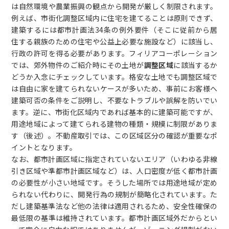
は自然環境や農業振興の観点から開発が厳しく制限されます。
例えば、市街化調整区域内に住宅を建てることは原則できず、
建築するには都市計画法34条の例外要件（そこに従前から居
住する親族のための住宅や公益上必要な施設など）に該当し、
行政の許可を得る必要があります。フィリアコーポレーション
では、郊外物件のご紹介時にその土地が
調整区域
に該当するか
どうか入念にチェックしています。格安な土地でも調整区域で
は自由に家を建てられないケースが多いため、事前にお客様へ
建築可否の条件をご説明し、不要なトラブルや誤解を防いでい
ます。逆に、市街化区域内であれば基本的に建築可能ですが、
用途地域によって建てられる建物の種類・規模に制限がありま
す（後述）。不動産取引では、この区域区分の確認が重要なポ
イントとなります。
なお、都市計画区域に指定されていないエリア（いわゆる非線
引き区域や準都市計画区域など）は、人口密度が低く都市計画
の必要性が小さい地域です。そうした場所では用途地域が定め
られない代わりに、開発行為の規制が簡略化されています。た
だし建築基準法など他の法律は適用されるため、安全性確保の
最低限の基準は維持されています。都市計画区域外だからとい