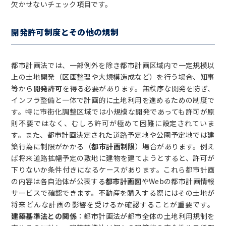
欠かせないチェック項目です。
開発許可制度とその他の規制
都市計画法では、一部例外を除き都市計画区域内で一定規模以
上の土地開発（区画整理や大規模造成など）を行う場合、知事
等から
開発許可
を得る必要があります。無秩序な開発を防ぎ、
インフラ整備と一体で計画的に土地利用を進めるための制度で
す。特に市街化調整区域では小規模な開発であっても許可が原
則不要ではなく、むしろ許可が極めて困難に設定されていま
す。また、都市計画決定された道路予定地や公園予定地では建
築行為に制限がかかる（
都市計画制限
）場合があります。例え
ば将来道路拡幅予定の敷地に建物を建てようとすると、許可が
下りないか条件付きになるケースがあります。これら都市計画
の内容は各自治体が公表する
都市計画図
やWebの都市計画情報
サービスで確認できます。不動産を購入する際にはその土地が
将来どんな計画の影響を受けるか確認することが重要です。
建築基準法との関係
：都市計画法が都市全体の土地利用規制を