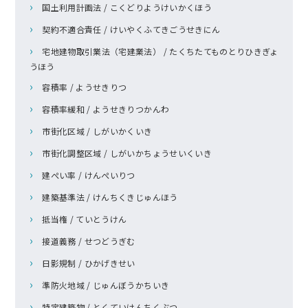
国土利用計画法 / こくどりようけいかくほう
契約不適合責任 / けいやくふてきごうせきにん
宅地建物取引業法（宅建業法） / たくちたてものとりひきぎょ
うほう
容積率 / ようせきりつ
容積率緩和 / ようせきりつかんわ
市街化区域 / しがいかくいき
市街化調整区域 / しがいかちょうせいくいき
建ぺい率 / けんぺいりつ
建築基準法 / けんちくきじゅんほう
抵当権 / ていとうけん
接道義務 / せつどうぎむ
日影規制 / ひかげきせい
準防火地域 / じゅんぼうかちいき
特定建築物 / とくていけんちくぶつ