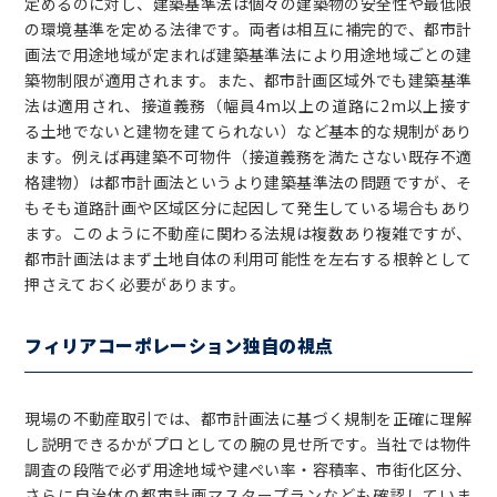
定めるのに対し、建築基準法は個々の建築物の安全性や最低限
の環境基準を定める法律です。両者は相互に補完的で、都市計
画法で用途地域が定まれば建築基準法により用途地域ごとの建
築物制限が適用されます。また、都市計画区域外でも建築基準
法は適用され、接道義務（幅員4m以上の道路に2m以上接す
る土地でないと建物を建てられない）など基本的な規制があり
ます。例えば再建築不可物件（接道義務を満たさない既存不適
格建物）は都市計画法というより建築基準法の問題ですが、そ
もそも道路計画や区域区分に起因して発生している場合もあり
ます。このように不動産に関わる法規は複数あり複雑ですが、
都市計画法はまず土地自体の利用可能性を左右する根幹として
押さえておく必要があります。
フィリアコーポレーション独自の視点
現場の不動産取引では、都市計画法に基づく規制を正確に理解
し説明できるかがプロとしての腕の見せ所です。当社では物件
調査の段階で必ず用途地域や建ぺい率・容積率、市街化区分、
さらに自治体の都市計画マスタープランなども確認していま