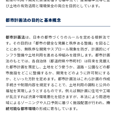
び土地の有効活用と環境保全の両立を目的としています。
都市計画法の目的と基本概念
都市計画法
は、日本の都市づくりのルールを定める根幹法で
す。その目的は「都市の健全な発展と秩序ある整備」を図るこ
とにあり、無秩序な開発やスプロール現象を防ぎ、計画的にイ
ンフラ整備や土地利用を進める枠組みを提供します。都市計画
法のもとでは、各自治体（都道府県や市町村）は将来を見据え
た都市計画を策定し、土地をどう使うか、道路・公園などの都
市施設をどこに整備するか、開発をどのように許可制にする
か、といった方針を定めます。都市計画法はこれら計画の作成
手続きや制限内容を規定することで、土地利用の調和と公共の
福祉を実現しようとするものです。例えば無計画に住宅や工場
が乱立すれば渋滞や環境悪化を招きますが、本法により用途地
域によるゾーニングや人口予測に基づく施設配置が行われ、
持
続可能な都市環境
の形成に寄与しています。