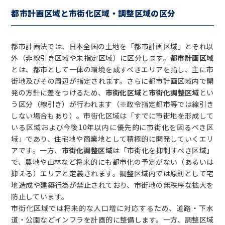
都市計画区域と市街化区域・調整区域の区分
都市計画法では、日本全国の土地を「都市計画区域」とそれ以
外（非線引き区域や未指定区域）に区分します。
都市計画区域
とは、都市として一体の環境を成すべきエリアを指し、主に市
街地及びその周辺が指定されます。さらに都市計画区域内で開
発の方針に差をつけるため、
市街化区域
と
市街化調整区域
とい
う区分（線引き）が行われます（※政令指定都市等では線引き
しない場合もあり）。市街化区域は「すでに市街地を形成して
いる区域および今後10年以内に優先的に市街化を図るべき区
域」であり、住宅地や商業地として積極的に開発していくエリ
アです。一方、
市街化調整区域
は「市街化を抑制すべき区域」
で、農地や山林など将来的にも都市化の予定がない（あるいは
抑える）エリアと定義されます。調整区域内では原則として宅
地造成や建築行為が禁止されており、市街地の無秩序な拡大を
防止しています。
市街化区域では将来的な人口増に対応するため、道路・下水
道・公園などインフラを計画的に整備します。一方、調整区域