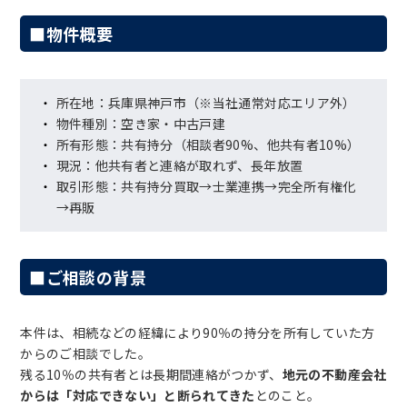
■物件概要
所在地：兵庫県神戸市（※当社通常対応エリア外）
物件種別：空き家・中古戸建
所有形態：共有持分（相談者90%、他共有者10%）
現況：他共有者と連絡が取れず、長年放置
取引形態：共有持分買取→士業連携→完全所有権化
→再販
■ご相談の背景
本件は、相続などの経緯により90％の持分を所有していた方
からのご相談でした。
残る10％の共有者とは長期間連絡がつかず、
地元の不動産会社
からは「対応できない」と断られてきた
とのこと。