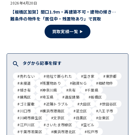
2026年4月20日
【板橋区加賀】間口1.9m・再建築不可・建物の傾き…
難条件の物件を「居住中・残置物あり」で買取
買取実績一覧
タグから記事を探す
#売れない
#他社で断られた
#空き家
#東京都
#未接道
#残置物あり
#融資ＮＧ
#相続物件
#傾き有
#神奈川県
#共有
#千葉県
#練馬区
#埼玉県
#違反建築
#板橋区
#ゴミ屋敷
#近隣トラブル
#大田区
#世田谷区
#川口市
#横浜市港南区
#足立区
#八王子市
#川崎市麻生区
#文京区
#目黒区
#台東区
#江戸川区
#さいたま市緑区
#空ビル
#千葉市若葉区
#横浜市港北区
#松戸市