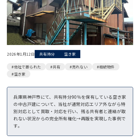
2026年1月12日
共有持分
空き家
#他社で断られた
#共有
#売れない
#相続物件
#空き家
兵庫県神戸市にて、共有持分90％を保有している空き家
の中古戸建について、当社が通常対応エリア外ながら特
別対応として買取・対応を行い、残る共有者と連絡が取
れない状況からの完全所有権化→再販を実現した事例で
す。