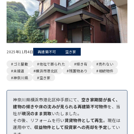
2025年11月4日
再建築不可
空き家
#ゴミ屋敷
#他社で断られた
#傾き有
#売れない
#未接道
#横浜市港北区
#残置物あり
#相続物件
#神奈川県
#空き家
神奈川県横浜市港北区仲手原にて、
空き家期間が長く、
建物の傾きや床の沈みが見られる再建築不可物件
を、当
社が
現況のまま買取
いたしました。
その後、リフォームを行い
賃貸物件として再生
。現在は
運用中で、
収益物件として投資家への売却を予定
してい
ます。