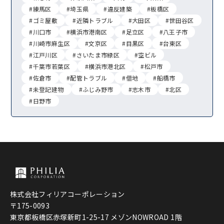
#練馬区
#埼玉県
#違反建築
#板橋区
#ゴミ屋敷
#近隣トラブル
#大田区
#世田谷区
#川口市
#横浜市港南区
#足立区
#八王子市
#川崎市麻生区
#文京区
#目黒区
#台東区
#江戸川区
#さいたま市緑区
#空ビル
#千葉市若葉区
#横浜市港北区
#松戸市
#佐倉市
#配管トラブル
#借地
#船橋市
#未登記建物
#ふじみ野市
#志木市
#北区
#日野市
株式会社フィリアコーポレーション
〒175-0093
東京都板橋区赤塚新町1-25-17 メゾンNOWROAD 1階