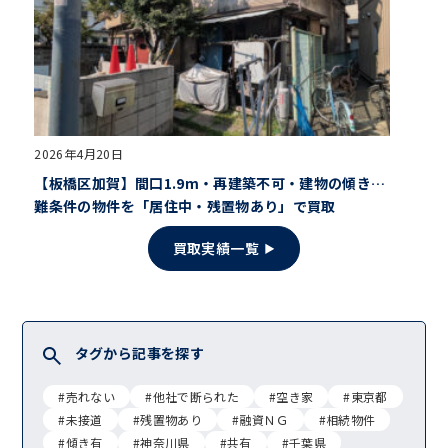
2026年4月20日
【板橋区加賀】間口1.9m・再建築不可・建物の傾き…
難条件の物件を「居住中・残置物あり」で買取
買取実績一覧
タグから記事を探す
#売れない
#他社で断られた
#空き家
#東京都
#未接道
#残置物あり
#融資ＮＧ
#相続物件
#傾き有
#神奈川県
#共有
#千葉県