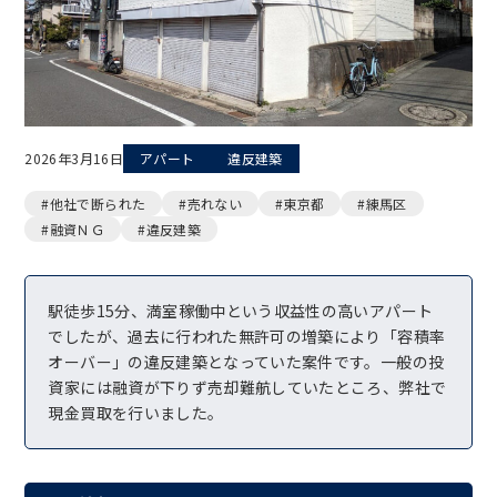
2026年3月16日
アパート
違反建築
#他社で断られた
#売れない
#東京都
#練馬区
#融資ＮＧ
#違反建築
駅徒歩15分、満室稼働中という収益性の高いアパート
でしたが、過去に行われた無許可の増築により「容積率
オーバー」の違反建築となっていた案件です。一般の投
資家には融資が下りず売却難航していたところ、弊社で
現金買取を行いました。