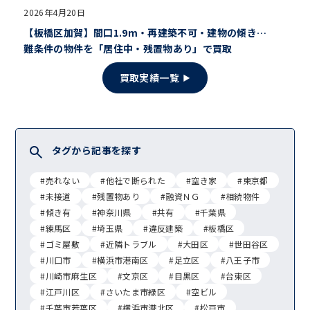
2026年4月20日
【板橋区加賀】間口1.9m・再建築不可・建物の傾き…
難条件の物件を「居住中・残置物あり」で買取
買取実績一覧
タグから記事を探す
#売れない
#他社で断られた
#空き家
#東京都
#未接道
#残置物あり
#融資ＮＧ
#相続物件
#傾き有
#神奈川県
#共有
#千葉県
#練馬区
#埼玉県
#違反建築
#板橋区
#ゴミ屋敷
#近隣トラブル
#大田区
#世田谷区
#川口市
#横浜市港南区
#足立区
#八王子市
#川崎市麻生区
#文京区
#目黒区
#台東区
#江戸川区
#さいたま市緑区
#空ビル
#千葉市若葉区
#横浜市港北区
#松戸市