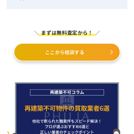
まずは無料査定から！
＼
／
ここから相談する
arrow_forward_ios