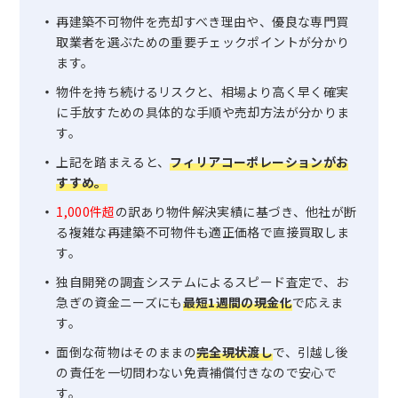
再建築不可物件を売却すべき理由や、優良な専門買
取業者を選ぶための重要チェックポイントが分かり
ます。
物件を持ち続けるリスクと、相場より高く早く確実
に手放すための具体的な手順や売却方法が分かりま
す。
上記を踏まえると、
フィリアコーポレーションがお
すすめ。
1,000件超
の訳あり物件解決実績に基づき、他社が断
る複雑な再建築不可物件も適正価格で直接買取しま
す。
独自開発の調査システムによるスピード査定で、お
急ぎの資金ニーズにも
最短1週間の現金化
で応えま
す。
面倒な荷物はそのままの
完全現状渡し
で、引越し後
の責任を一切問わない免責補償付きなので安心で
す。